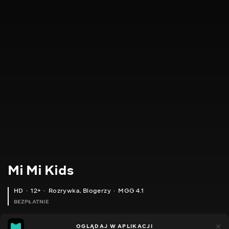
Mi Mi Kids
HD
12+
Rozrywka
,
Blogerzy
MGG 4.1
BEZPŁATNIE
MGG
86
43
OGLĄDAJ W APLIKACJI