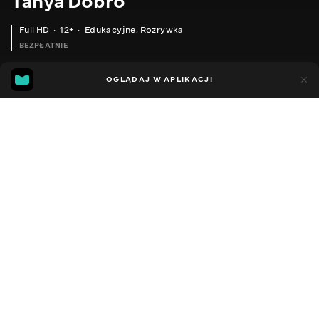
Tanya Dobro
Full HD
12+
Edukacyjne
,
Rozrywka
BEZPŁATNIE
20
8
OGLĄDAJ W APLIKACJI
Dodano do ulubionych
UDOSTĘPNIJ
Sezon 1
Facebook
Kopiuj link
СЕРІЯ 204
СЕРІЯ 203
2011 - 2026
,
Ukraina
Edukacyjne
,
Rozrywka
,
Blogerzy
DŹWIĘK
Rosyjski