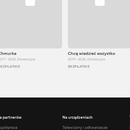
Chmurka
Chcę wiedzieć wszystko
017 - 2025
,
Edukacyjne
2019 - 2026
,
Edukacyjne
BEZPŁATNIE
BEZPŁATNIE
a partnerów
Na urządzeniach
półpraca
Telewizory i odtwarzacze