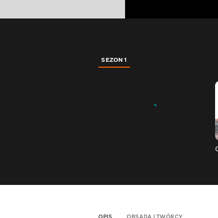
SEZON 1
OPIS
OBSADA I TWÓRCY