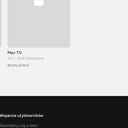
Max TV
VITALIJ NEWS
2017 - 2026
,
Edukacyjne
2012 - 2026
,
Edukacyjne
BEZPŁATNIE
BEZPŁATNIE
Wsparcie użytkowników
Skontaktuj się z nami