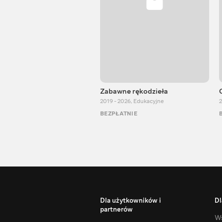
Zabawne rękodzieła
2019 - 2026
,
Edukacyjne
2
BEZPŁATNIE
Dla użytkowników i
Dl
partnerów
Ws