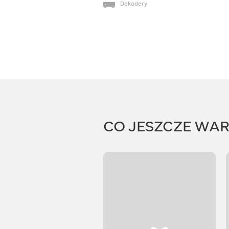
Dekodery
CO JESZCZE WA