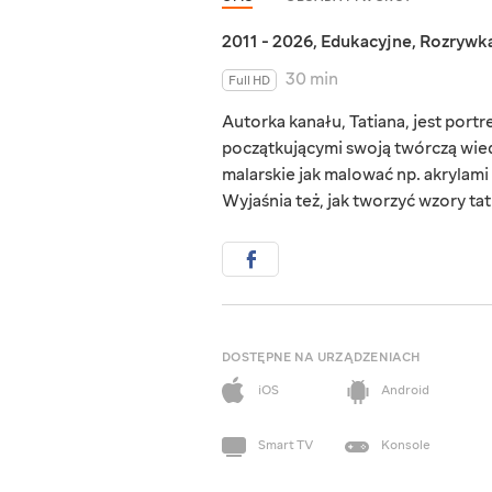
2011 - 2026
,
Edukacyjne
,
Rozrywk
30 min
Full HD
Autorka kanału, Tatiana, jest portre
początkującymi swoją twórczą wie
malarskie jak malować np. akrylam
Wyjaśnia też, jak tworzyć wzory tat
DOSTĘPNE NA URZĄDZENIACH
iOS
Android
Smart TV
Konsole