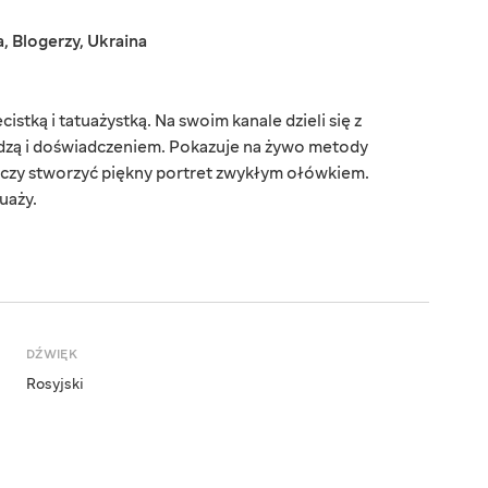
a
,
Blogerzy
,
Ukraina
cistką i tatuażystką. Na swoim kanale dzieli się z
dzą i doświadczeniem. Pokazuje na żywo metody
i czy stworzyć piękny portret zwykłym ołówkiem.
uaży.
DŹWIĘK
Rosyjski