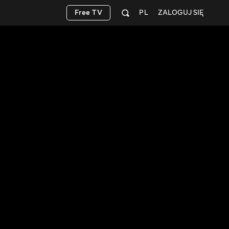
Free TV
PL
ZALOGUJ SIĘ