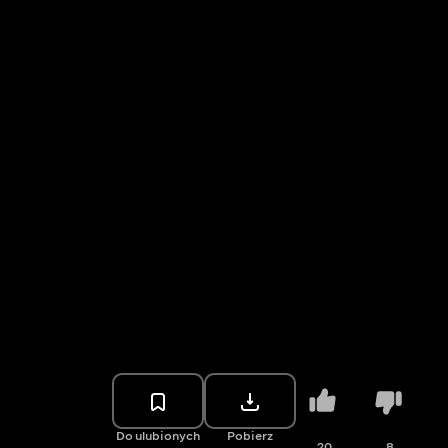
Do ulubionych
Pobierz
20
8