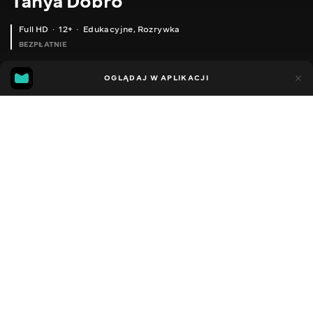
Tanya Dobro
Full HD
12+
Edukacyjne
,
Rozrywka
BEZPŁATNIE
20
8
OGLĄDAJ W APLIKACJI
Dodano do ulubionych
UDOSTĘPNIJ
Sezon 1
Facebook
Kopiuj link
ЕСКІЗ ДЛЯ ТАТУ ЯК СТВОРЮЄТЬСЯ ЕСКІЗ ДЛЯ ТАТУЮВАННЯ
ЧОМУ ТАТУ НЕ ЧОРНЕ І ЧОМУ ТАТУ СИНІЄ І БЛІДНЕ?
2011 - 2026
,
Ukraina
Edukacyjne
,
Rozrywka
,
Blogerzy
DŹWIĘK
Rosyjski