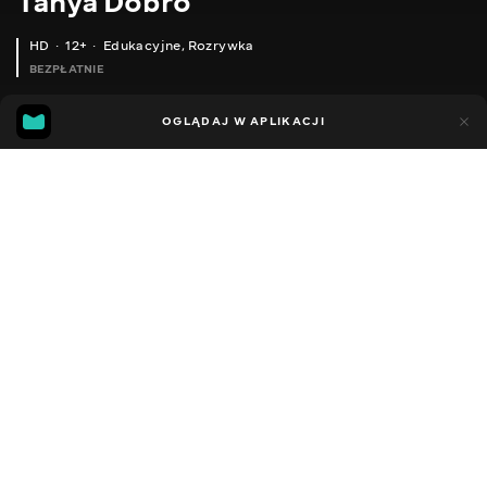
Tanya Dobro
HD
12+
Edukacyjne
,
Rozrywka
BEZPŁATNIE
20
8
OGLĄDAJ W APLIKACJI
Dodano do ulubionych
UDOSTĘPNIJ
Sezon 1
Facebook
Kopiuj link
ПОРТРЕТ ПРОСТИМИ ОЛІВЦЯМИ. SPEED PAINTING
МАЛЮЄМО ОНЛАЙН. ПОБУДОВА. ЧАСТИНА 3
2011 - 2026
,
Ukraina
Edukacyjne
,
Rozrywka
,
Blogerzy
DŹWIĘK
Rosyjski