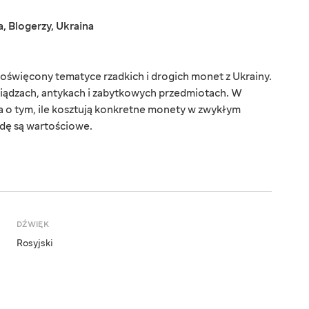
a
,
Blogerzy
,
Ukraina
święcony tematyce rzadkich i drogich monet z Ukrainy.
niądzach, antykach i zabytkowych przedmiotach. W
 o tym, ile kosztują konkretne monety w zwykłym
wdę są wartościowe.
DŹWIĘK
Rosyjski