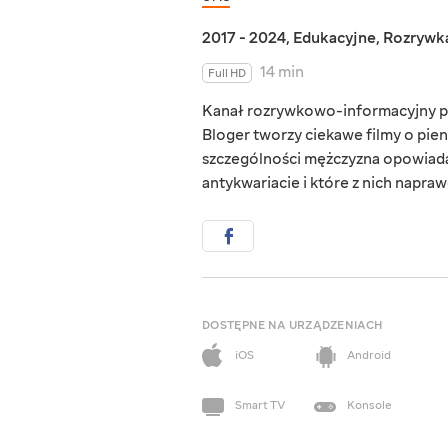
2017 - 2024
,
Edukacyjne
,
Rozrywk
14 min
Full HD
Kanał rozrywkowo-informacyjny po
Bloger tworzy ciekawe filmy o pie
szczególności mężczyzna opowiada
antykwariacie i które z nich napra
DOSTĘPNE NA URZĄDZENIACH
iOS
Android
Smart TV
Konsole