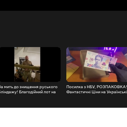
За мить до знищення руського
Посилка з НБУ, РОЗПАКОВКА
бліндажу! Благодійний лот на
Фантастичні Ціни на Українськ
Віоліті
Монети: Знаєш Де Їх Знайти?