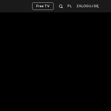
Free TV
PL
ZALOGUJ SIĘ