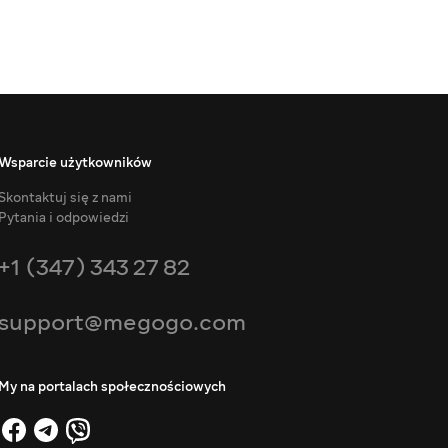
Wsparcie użytkowników
Skontaktuj się z nami
Pytania i odpowiedzi
+1 (347) 343 27 82
support@megogo.com
My na portalach społecznościowych