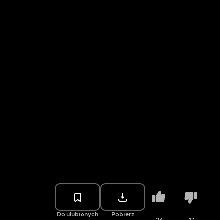
Do ulubionych
Pobierz
24
17