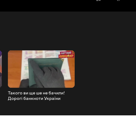
!
Такого ви ще ше не бачили!
Президент Звернувся до в
і
Дорогі банкноти України
нас!