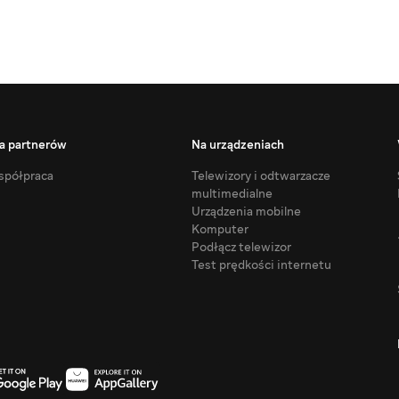
a partnerów
Na urządzeniach
półpraca
Telewizory i odtwarzacze
multimedialne
Urządzenia mobilne
Komputer
Podłącz telewizor
Test prędkości internetu