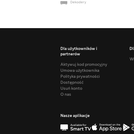
Dekodery
Dla użytkowników i
Dl
partnerów
Ws
Aktywuj kod promocyjny
Umowa użytkownika
Polityka prywatności
Dostępność
Usuń konto
O nas
Nasze aplikacje