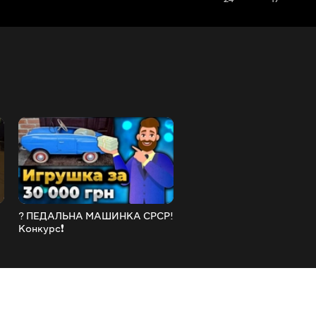
? ПЕДАЛЬНА МАШИНКА СРСР!
?ТОП Монет Купи ці моне
Конкурс❗
зараз і зароби ❗ Нумізмат