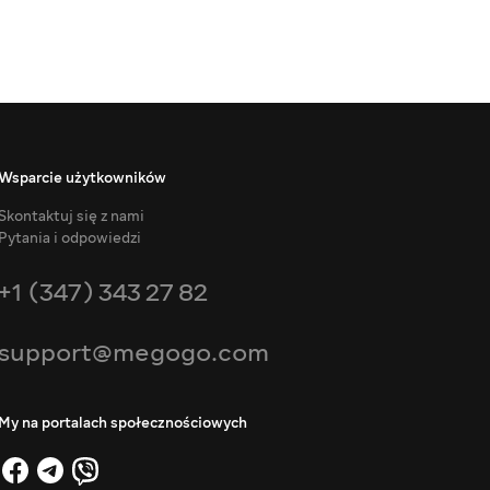
Wsparcie użytkowników
Skontaktuj się z nami
Pytania i odpowiedzi
+1 (347) 343 27 82
support@megogo.com
My na portalach społecznościowych