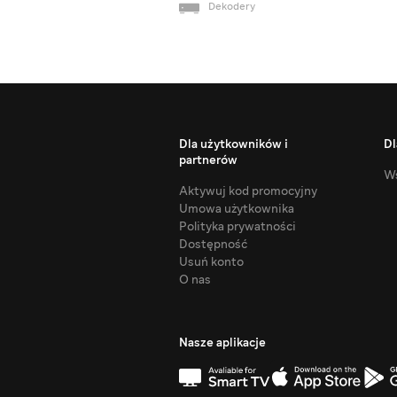
Dekodery
Dla użytkowników i
Dl
partnerów
Ws
Aktywuj kod promocyjny
Umowa użytkownika
Polityka prywatności
Dostępność
Usuń konto
O nas
Nasze aplikacje