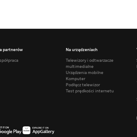
a partnerów
Na urządzeniach
półpraca
Telewizory i odtwarzacze
multimedialne
Urządzenia mobilne
Komputer
Podłącz telewizor
Test prędkości internetu