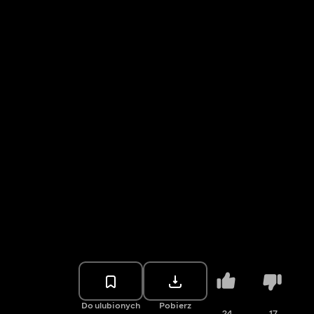
Do ulubionych
Pobierz
24
17