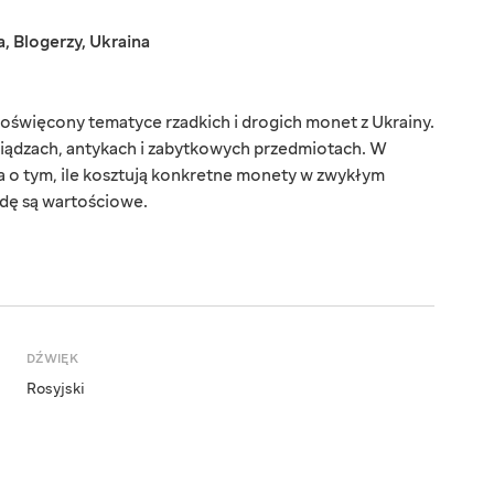
a
,
Blogerzy
,
Ukraina
święcony tematyce rzadkich i drogich monet z Ukrainy.
niądzach, antykach i zabytkowych przedmiotach. W
 o tym, ile kosztują konkretne monety w zwykłym
wdę są wartościowe.
DŹWIĘK
Rosyjski