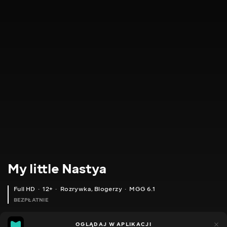
My little Nastya
Full HD
12+
Rozrywka
,
Blogerzy
MGG 6.1
BEZPŁATNIE
MGG
646
151
OGLĄDAJ W APLIKACJI