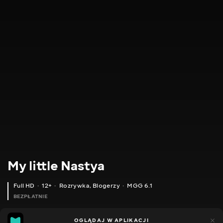
My little Nastya
Full HD
12+
Rozrywka
,
Blogerzy
MGG 6.1
BEZPŁATNIE
MGG
646
151
OGLĄDAJ W APLIKACJI