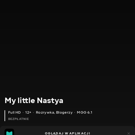
My little Nastya
Full HD
12+
Rozrywka
,
Blogerzy
MGG 6.1
BEZPŁATNIE
MGG
646
151
OGLĄDAJ W APLIKACJI