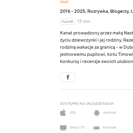
2016 - 2025
,
Rozrywka
,
Blogerzy
,
U
13 min
Full HD
Kanał prowadzony przez małą Nasti
życiu dziewczynki i jej rodziny. R
rodziną wakacje za granicą - w Duba
jestnowemu pupilowi, kotu Timowi.
konkursy i recenzje swoich ulubion
DOSTĘPNE NA URZĄDZENIACH
iOS
Android
Smart TV
Konsole