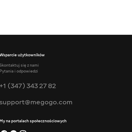
Wsparcie użytkowników
Skontaktuj się z nami
Pytania i odpowiedzi
+1 (347) 343 27 82
support@megogo.com
My na portalach społecznościowych