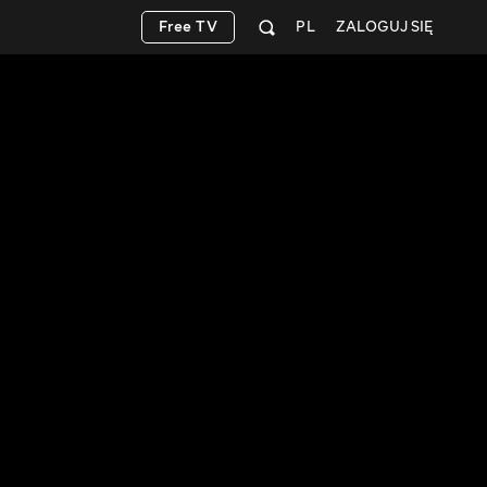
Free TV
PL
ZALOGUJ SIĘ