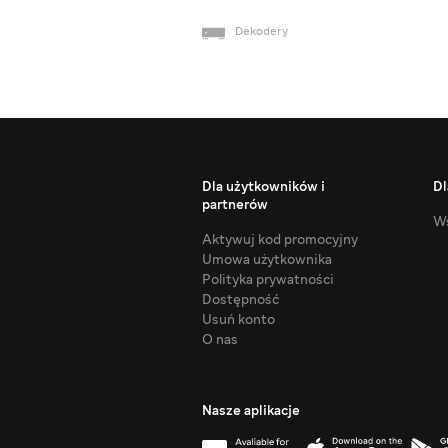
Dekodery
Dla użytkowników i
Dl
partnerów
Ws
Aktywuj kod promocyjny
Umowa użytkownika
Polityka prywatności
Dostępność
Usuń konto
O nas
Nasze aplikacje