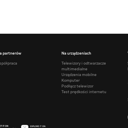
a partnerów
Na urządzeniach
półpraca
Telewizory i odtwarzacze
multimedialne
Urządzenia mobilne
Komputer
Podłącz telewizor
Test prędkości internetu