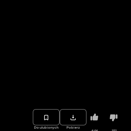
Do ulubionych
Pobierz
646
151