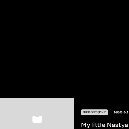
MGG
6.1
NIEDOSTĘPNY
My little Nastya