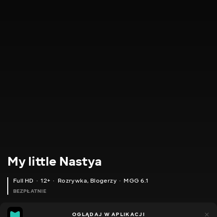
My little Nastya
Full HD
12+
Rozrywka
,
Blogerzy
MGG 6.1
BEZPŁATNIE
MGG
646
151
OGLĄDAJ W APLIKACJI