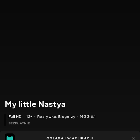
My little Nastya
Full HD
12+
Rozrywka
,
Blogerzy
MGG 6.1
BEZPŁATNIE
MGG
646
151
OGLĄDAJ W APLIKACJI