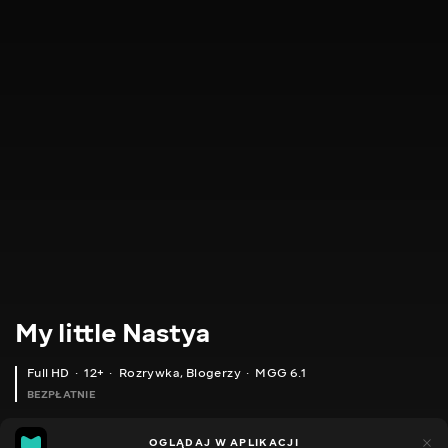
My little Nastya
Full HD
12+
Rozrywka
,
Blogerzy
MGG 6.1
BEZPŁATNIE
MGG
646
151
OGLĄDAJ W APLIKACJI