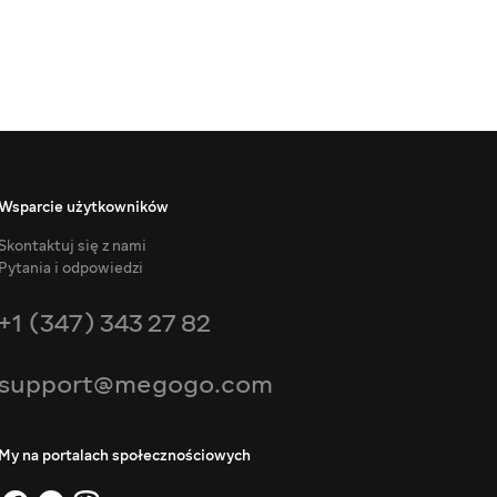
Wsparcie użytkowników
Skontaktuj się z nami
Pytania i odpowiedzi
+1 (347) 343 27 82
support@megogo.com
My na portalach społecznościowych