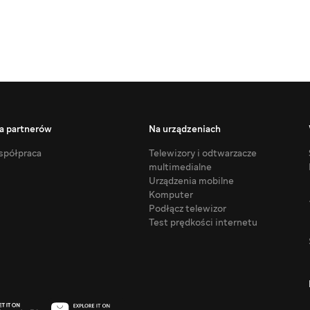
a partnerów
Na urządzeniach
półpraca
Telewizory i odtwarzacze
multimedialne
Urządzenia mobilne
Komputer
Podłącz telewizor
Test prędkości internetu