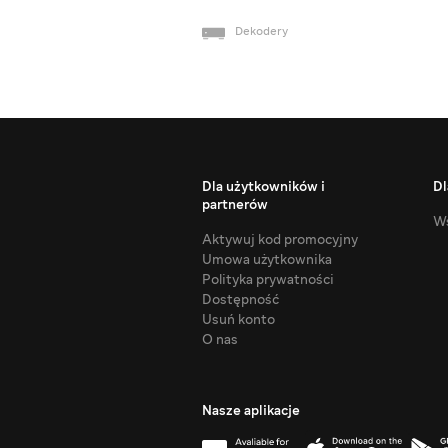
Dekodery
Dla użytkowników i
Dl
partnerów
Ws
Aktywuj kod promocyjny
Umowa użytkownika
Polityka prywatności
Dostępność
Usuń konto
O nas
Nasze aplikacje