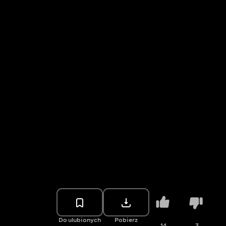
Do ulubionych
Pobierz
14
3