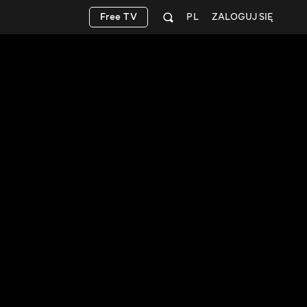
Free TV
PL
ZALOGUJ SIĘ