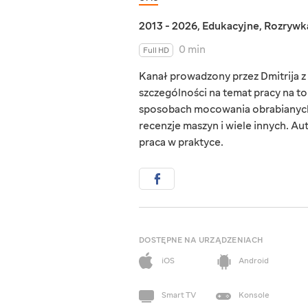
2013 - 2026
,
Edukacyjne
,
Rozrywk
0 min
Full HD
Kanał prowadzony przez Dmitrija z 
szczególności na temat pracy na to
sposobach mocowania obrabianych e
recenzje maszyn i wiele innych. Aut
praca w praktyce.
DOSTĘPNE NA URZĄDZENIACH
iOS
Android
Smart TV
Konsole