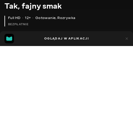
Tak, fajny smak
Full HD
12+
Gotowanie
,
Rozrywka
BEZPŁATNIE
32
18
OGLĄDAJ W APLIKACJI
Dodano do ulubionych
UDOSTĘPNIJ
Sezon 1
Facebook
Kopiuj link
ДУЖЕ СМАЧНА СКУМБРІЯ
НАЙНУДНІШИЙ СПОСІБ ПРИГОТУВАТИ КАРТОПЛЮ
2019 - 2022
,
Ukraina
Gotowanie
,
Rozrywka
,
Blogerzy
DŹWIĘK