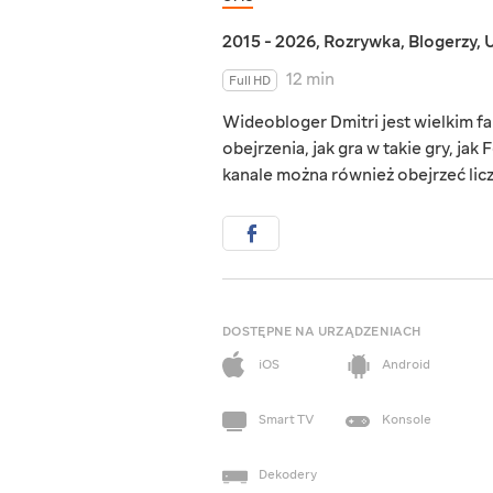
2015 - 2026
,
Rozrywka
,
Blogerzy
,
U
12 min
Full HD
Wideobloger Dmitri jest wielkim f
obejrzenia, jak gra w takie gry, jak
kanale można również obejrzeć licz
DOSTĘPNE NA URZĄDZENIACH
iOS
Android
Smart TV
Konsole
Dekodery