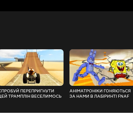
СПРОБУЙ ПЕРЕПРИГНУТИ
АНІМАТРОНІКИ ГОНЯЮТЬСЯ
ЦЕЙ ТРАМПЛІН ВЕСЕЛИМОСЬ
ЗА НАМИ В ЛАБІРИНТІ FNAF
В ГАРРІС МОД ► Garry's Mod
COOP ► Garry's Mod