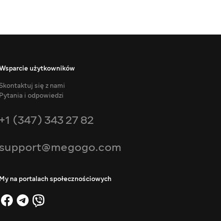
Wsparcie użytkowników
Skontaktuj się z nami
Pytania i odpowiedzi
+1 (347) 343 27 82
support@megogo.com
My na portalach społecznościowych