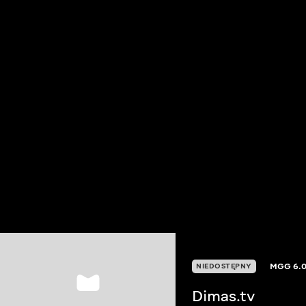
MGG
6.
NIEDOSTĘPNY
Dimas.tv