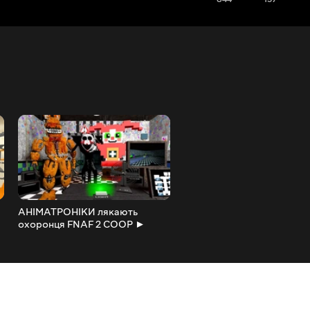
АНІМАТРОНІКИ лякають
ВЕСЕЛИМОСЬ В ГАРРІС 
охоронця FNAF 2 COOP ►
ГОНКИ НА ТАНКАХ ► Garr
Garry's Mod
Mod