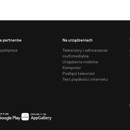
a partnerów
Na urządzeniach
półpraca
Telewizory i odtwarzacze
multimedialne
Urządzenia mobilne
Komputer
Podłącz telewizor
Test prędkości internetu