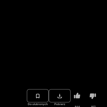
Do ulubionych
Pobierz
844
157