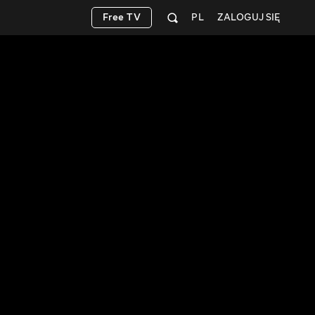
Free TV
PL
ZALOGUJ SIĘ