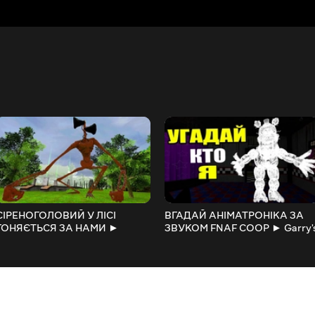
СІРЕНОГОЛОВИЙ У ЛІСІ
ВГАДАЙ АНІМАТРОНІКА ЗА
ГОНЯЄТЬСЯ ЗА НАМИ ►
ЗВУКОМ FNAF COOP ► Garry'
Garry's Mod
Mod