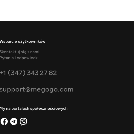
Wsparcie użytkowników
Skontaktuj się z nami
Pytania i odpowiedzi
+1 (347) 343 27 82
support@megogo.com
My na portalach społecznościowych