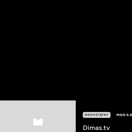
MGG
5.
NIEDOSTĘPNY
Dimas.tv