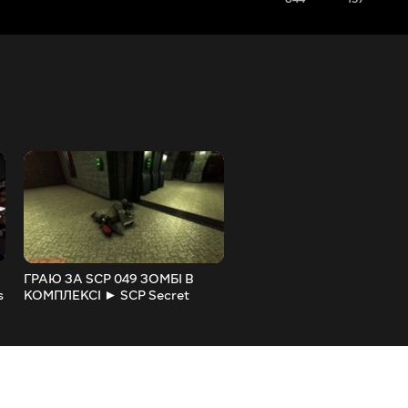
ГРАЮ ЗА SCP 049 ЗОМБІ В
ВИЖИВАННЯ В SANDBO
s
КОМПЛЕКСІ ► SCP Secret
ПІДірвали ГАРРІС МОД ►
Laboratory
Garry's Mod