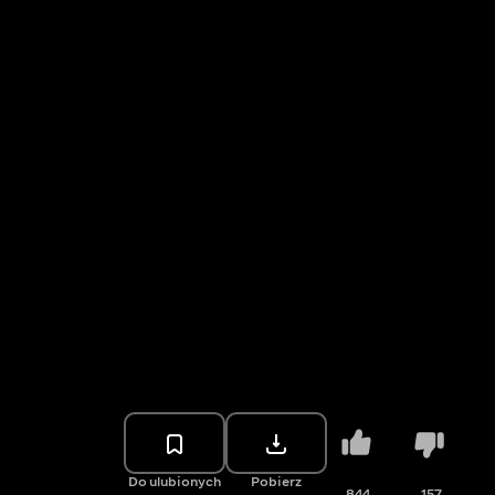
Do ulubionych
Pobierz
844
157