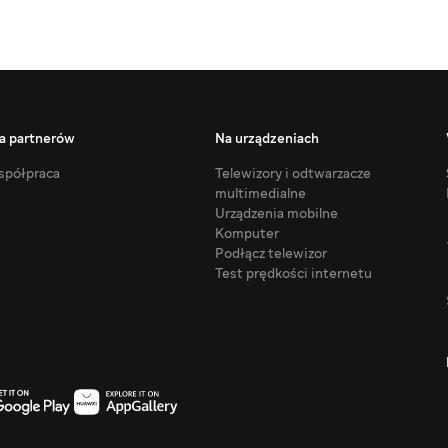
a partnerów
Na urządzeniach
półpraca
Telewizory i odtwarzacze
multimedialne
Urządzenia mobilne
Komputer
Podłącz telewizor
Test prędkości internetu