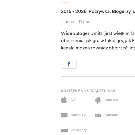
2015 - 2026
,
Rozrywka
,
Blogerzy
,
U
11 min
Full HD
Wideobloger Dmitri jest wielkim f
obejrzenia, jak gra w takie gry, jak
kanale można również obejrzeć licz
DOSTĘPNE NA URZĄDZENIACH
iOS
Android
Smart TV
Konsole
Dekodery