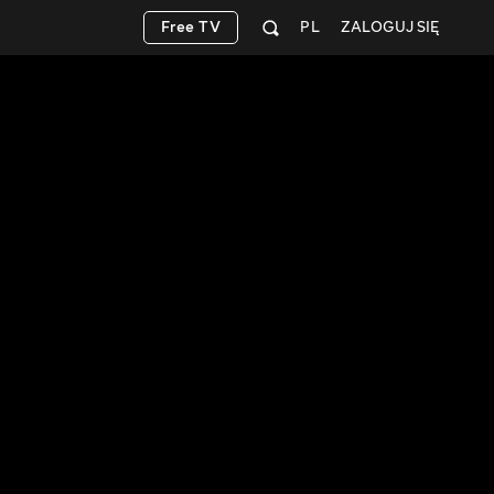
Free TV
PL
ZALOGUJ SIĘ