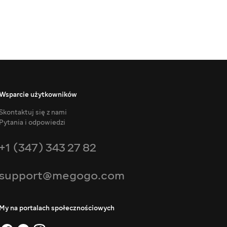
Wsparcie użytkowników
Skontaktuj się z nami
Pytania i odpowiedzi
+1 (347) 343 27 82
support@megogo.com
My na portalach społecznościowych