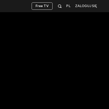
Free TV
PL
ZALOGUJ SIĘ