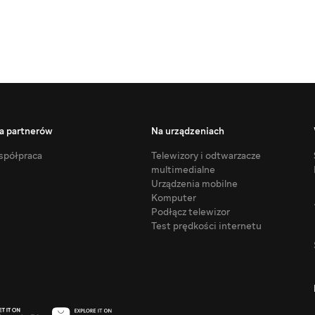
a partnerów
Na urządzeniach
półpraca
Telewizory i odtwarzacze
multimedialne
Urządzenia mobilne
Komputer
Podłącz telewizor
Test prędkości internetu