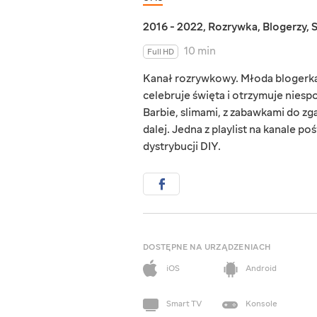
2016 - 2022
,
Rozrywka
,
Blogerzy
,
10 min
Full HD
Kanał rozrywkowy. Młoda blogerka A
celebruje święta i otrzymuje niesp
Barbie, slimami, z zabawkami do zg
dalej. Jedna z playlist na kanale 
dystrybucji DIY.
DOSTĘPNE NA URZĄDZENIACH
iOS
Android
Smart TV
Konsole