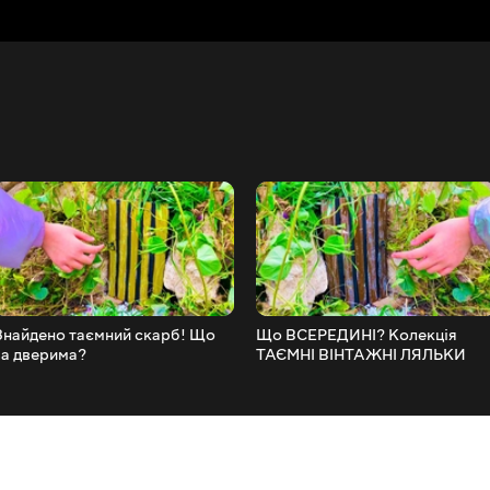
Знайдено таємний скарб! Що
Що ВСЕРЕДИНІ? Колекція
за дверима?
ТАЄМНІ ВІНТАЖНІ ЛЯЛЬКИ