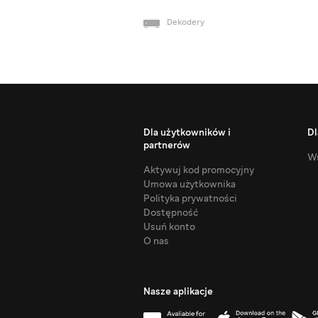
Dekodery
Dla użytkowników i
Dl
partnerów
Ws
Aktywuj kod promocyjny
Umowa użytkownika
Polityka prywatności
Dostępność
Usuń konto
O nas
Nasze aplikacje