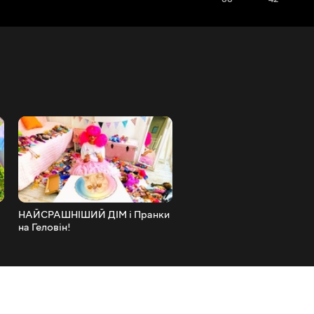
НАЙСРАШНІШИЙ ДІМ і Пранки
Страшна ТАЄМНИЦЯ мог
на Геловін!
Хом'яка. Будуємо НОВИЙ 
поверховий будинок для
ХОМ'ЯКА