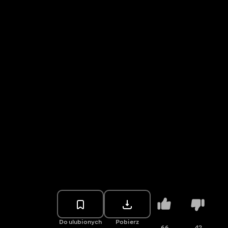
Do ulubionych
Pobierz
66
42