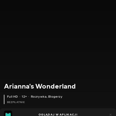
Arianna's Wonderland
Full HD
12+
Rozrywka
,
Blogerzy
BEZPŁATNIE
66
42
OGLĄDAJ W APLIKACJI