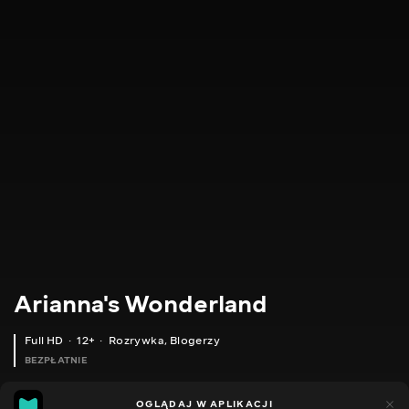
Arianna's Wonderland
Full HD
12+
Rozrywka
,
Blogerzy
BEZPŁATNIE
66
42
OGLĄDAJ W APLIKACJI