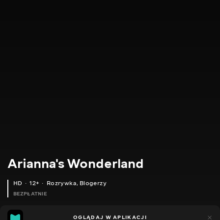
Arianna's Wonderland
HD
12+
Rozrywka
,
Blogerzy
BEZPŁATNIE
66
42
OGLĄDAJ W APLIKACJI