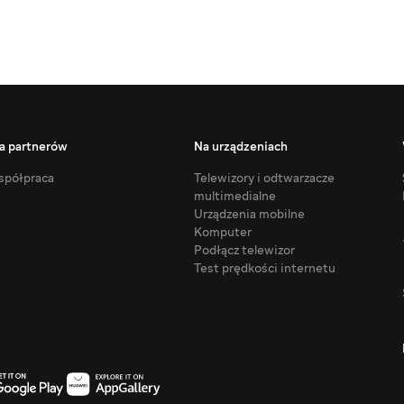
a partnerów
Na urządzeniach
półpraca
Telewizory i odtwarzacze
multimedialne
Urządzenia mobilne
Komputer
Podłącz telewizor
Test prędkości internetu