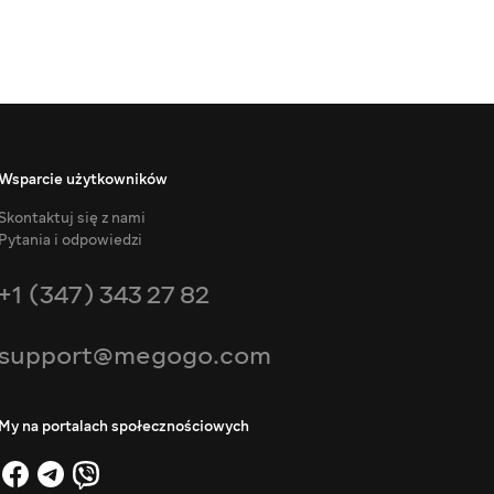
Wsparcie użytkowników
Skontaktuj się z nami
Pytania i odpowiedzi
+1 (347) 343 27 82
support@megogo.com
My na portalach społecznościowych