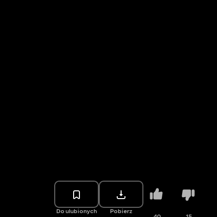
Do ulubionych
Pobierz
40
15