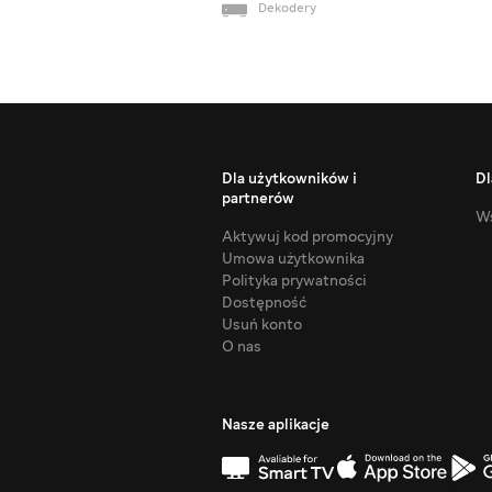
Dekodery
Dla użytkowników i
Dl
partnerów
Ws
Aktywuj kod promocyjny
Umowa użytkownika
Polityka prywatności
Dostępność
Usuń konto
O nas
Nasze aplikacje