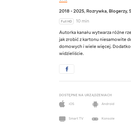
2018 - 2025
,
Rozrywka
,
Blogerzy
,
10 min
Full HD
Autorka kanału wytwarza różne rze
jak zrobić z kartonu niesamowite d
domowych i wiele więcej. Dodatkow
widzieliście.
DOSTĘPNE NA URZĄDZENIACH
iOS
Android
Smart TV
Konsole