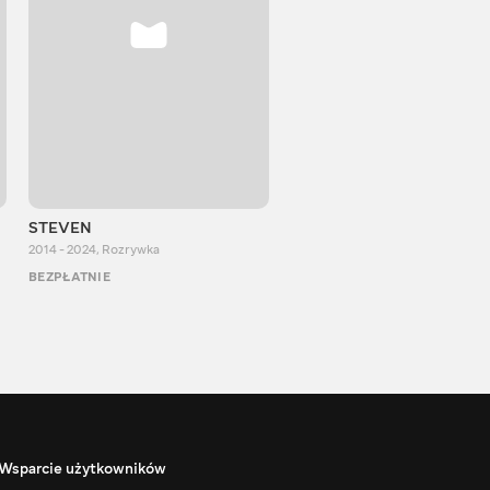
STEVEN
Aurum Reaction
2014 - 2024
,
Rozrywka
2018 - 2022
,
Rozrywka
BEZPŁATNIE
BEZPŁATNIE
Wsparcie użytkowników