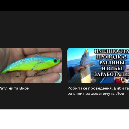
Ратліни та Виби
Роби таке проведення. Виби та
ратліни працюватимуть. Лов
щуки пізньої осені!