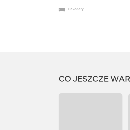
Dekodery
CO JESZCZE WA