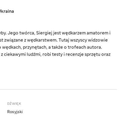
kraina
ryby. Jego twórca, Siergiej jest wędkarzem amatorem i
jest związane z wędkarstwem. Tutaj wszyscy widzowie
 wędkach, przynętach, a także o trofeach autora.
 ciekawymi ludźmi, robi testy i recenzje sprzętu oraz
DŹWIĘK
Rosyjski