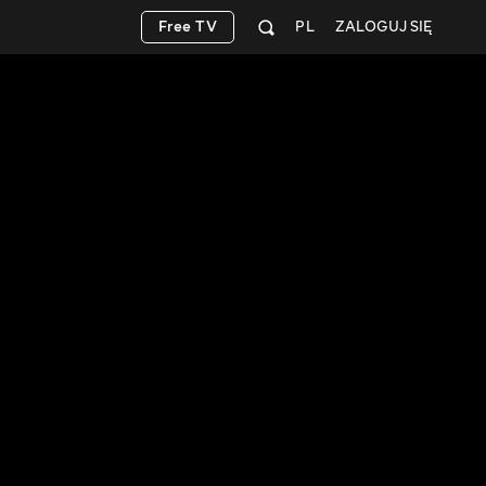
Free TV
PL
ZALOGUJ SIĘ