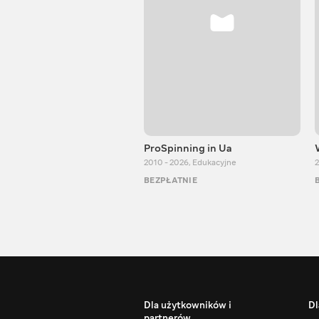
ProSpinning in Ua
2010 - 2026
,
Edukacyjne
2
BEZPŁATNIE
Dla użytkowników i
Dl
partnerów