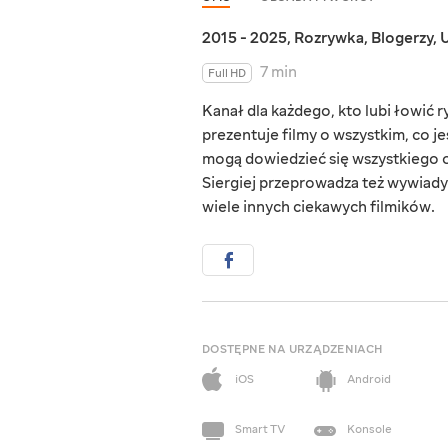
2015 - 2025
,
Rozrywka
,
Blogerzy
,
U
7 min
Full HD
Kanał dla każdego, kto lubi łowić 
prezentuje filmy o wszystkim, co 
mogą dowiedzieć się wszystkiego o
Siergiej przeprowadza też wywiady z
wiele innych ciekawych filmików.
DOSTĘPNE NA URZĄDZENIACH
iOS
Android
Smart TV
Konsole