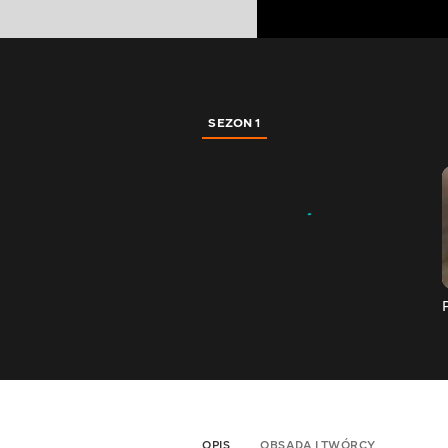
SEZON 1
OPIS
OBSADA I TWÓRCY