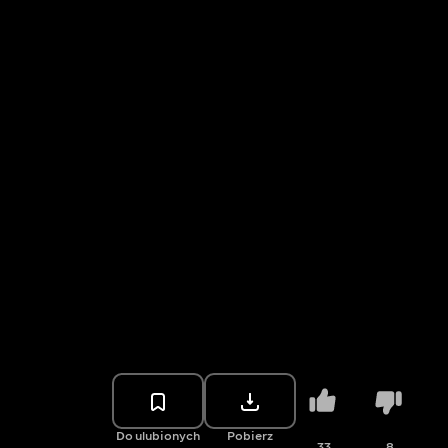
Do ulubionych
Pobierz
33
8