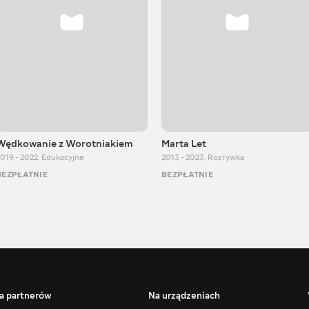
Wędkowanie z Worotniakiem
Marta Let
019 - 2022
,
Edukacyjne
2013 - 2023
,
Rozrywka
BEZPŁATNIE
BEZPŁATNIE
a partnerów
Na urządzeniach