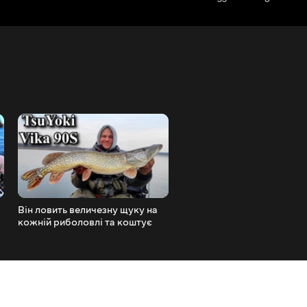
Він ловить величезну щуку на
Глянь, як спінінг зігнула? 
кожній риболовлі та коштує
якого тиску клює щука, а 
дешево! Огляд TsuYoki Vika
погоду не бере зовсім.
90S.