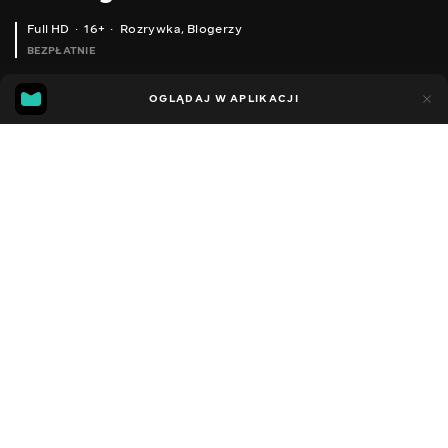
Full HD
16+
Rozrywka
,
Blogerzy
BEZPŁATNIE
33
8
OGLĄDAJ W APLIKACJI
Dodano do ulubionych
UDOSTĘPNIJ
Sezon 1
Facebook
Kopiuj link
СКІЛЬКИ ПОТРІБНО ВОБЛЕРІВ ЩОБ ЗЛОВИТИ ЩУКУ І ЯК ЇХ ВИБРАТИ?
КОЛІР ВОБЛЕРА ВАЖЛИВИЙ ТОЧНО І ЧОМУ!
2015 - 2025
,
Ukraina
Rozrywka
,
Blogerzy
DŹWIĘK
Rosyjski