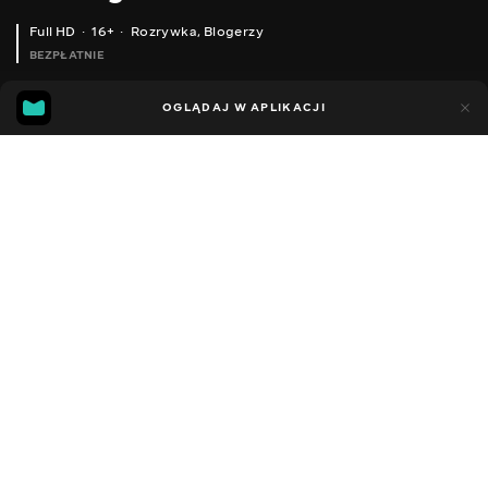
Full HD
16+
Rozrywka
,
Blogerzy
BEZPŁATNIE
33
8
OGLĄDAJ W APLIKACJI
Dodano do ulubionych
UDOSTĘPNIJ
Sezon 1
Facebook
Kopiuj link
КОЛІР ВОБЛЕРА ВАЖЛИВИЙ ТОЧНО І ЧОМУ!
ЛОВ КРУПНОЇ ЩУКИ У ВЕРЕСНІ! ТОНУЩІ ВОБЛЕРИ І ЯК З НИМИ ПРАЦЮВАТИ.
2015 - 2025
,
Ukraina
Rozrywka
,
Blogerzy
DŹWIĘK
Rosyjski