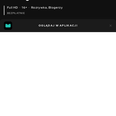
Full HD
16+
Rozrywka
,
Blogerzy
BEZPŁATNIE
33
8
OGLĄDAJ W APLIKACJI
Dodano do ulubionych
UDOSTĘPNIJ
Sezon 1
Facebook
Kopiuj link
ЩУКА ПЕРЕД НЕРЕСТОМ! КОЛИ У ЩУКИ НЕРЕСТ ЗА ТАКИХ ЗИМ?
НОВА 2020 RYOBI ECUSIMA GC! ОГЛЯД РИБАЛЬСЬКОЇ КОТУШКИ.
2015 - 2025
,
Ukraina
Rozrywka
,
Blogerzy
DŹWIĘK
Rosyjski