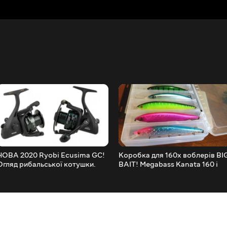
НОВА 2020 Ryobi Ecusima GC!
Коробка для 160х воблерів BI
Огляд рибальської котушки.
BAIT! Megabass Kanata 160 і
Deps balisong Longbill без
проблем!