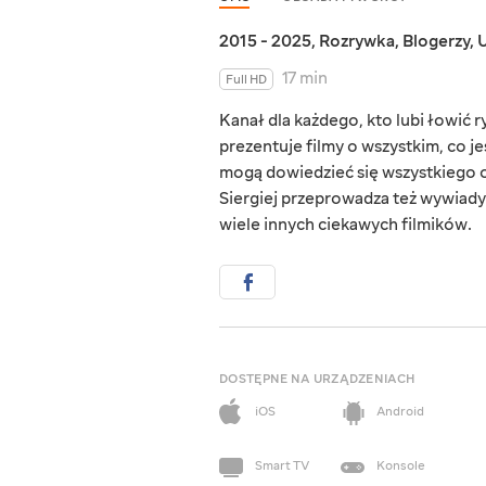
2015 - 2025
,
Rozrywka
,
Blogerzy
,
U
17 min
Full HD
Kanał dla każdego, kto lubi łowić 
prezentuje filmy o wszystkim, co 
mogą dowiedzieć się wszystkiego o
Siergiej przeprowadza też wywiady z
wiele innych ciekawych filmików.
DOSTĘPNE NA URZĄDZENIACH
iOS
Android
Smart TV
Konsole