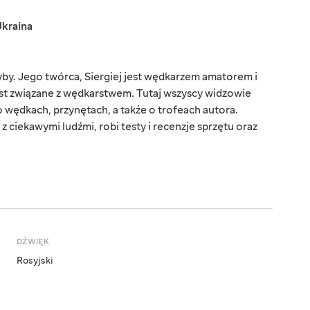
kraina
ryby. Jego twórca, Siergiej jest wędkarzem amatorem i
jest związane z wędkarstwem. Tutaj wszyscy widzowie
 wędkach, przynętach, a także o trofeach autora.
 ciekawymi ludźmi, robi testy i recenzje sprzętu oraz
DŹWIĘK
Rosyjski