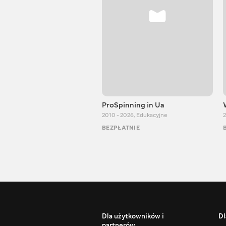
ProSpinning in Ua
2010 - 2026
,
Edukacyjne
2
BEZPŁATNIE
Dla użytkowników i
Dl
partnerów