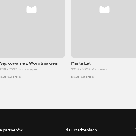
Wędkowanie z Worotniakiem
Marta Let
019 - 2022
,
Edukacyjne
2013 - 2023
,
Rozrywka
BEZPŁATNIE
BEZPŁATNIE
a partnerów
Na urządzeniach