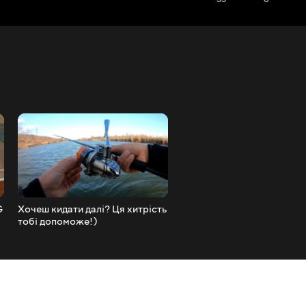
G
Хочеш кидати далі? Ця хитрість
Японські Воблери Чи
тобі допоможе!)
Китайські? Котушки. Пово
Проводки.