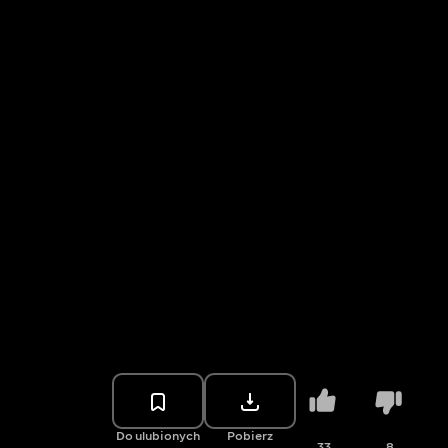
Do ulubionych
Pobierz
33
8