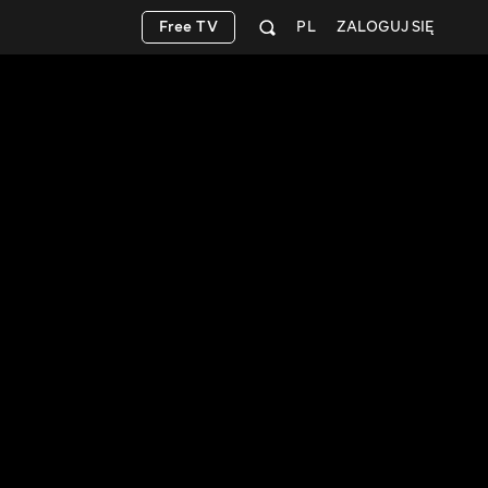
Free TV
PL
ZALOGUJ SIĘ