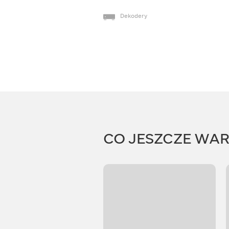
Dekodery
CO JESZCZE WA