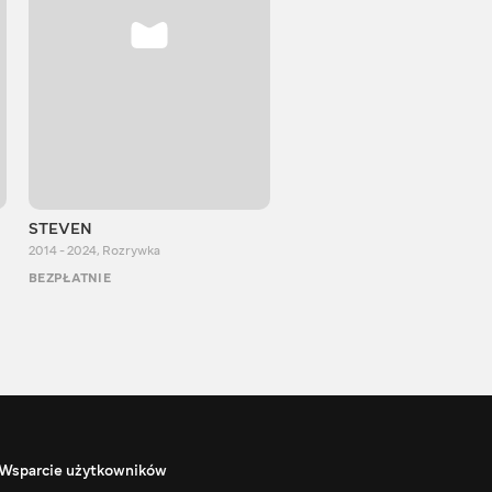
STEVEN
Aurum Reaction
2014 - 2024
,
Rozrywka
2018 - 2022
,
Rozrywka
BEZPŁATNIE
BEZPŁATNIE
Wsparcie użytkowników