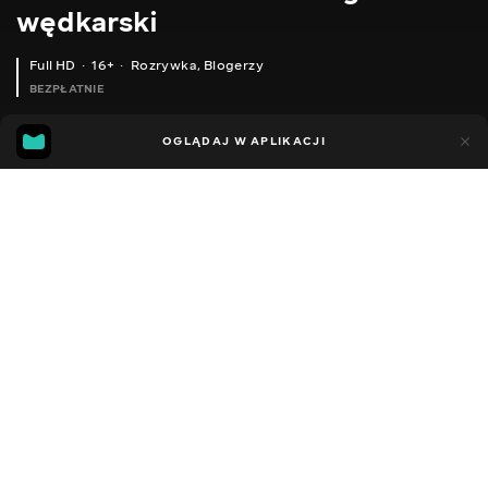
wędkarski
Full HD
16+
Rozrywka
,
Blogerzy
BEZPŁATNIE
21
5
OGLĄDAJ W APLIKACJI
Dodano do ulubionych
UDOSTĘPNIJ
Sezon 2
Facebook
Kopiuj link
СЕРІЯ 193
СЕРІЯ 192
2014 - 2022
,
Ukraina
Rozrywka
,
Blogerzy
DŹWIĘK