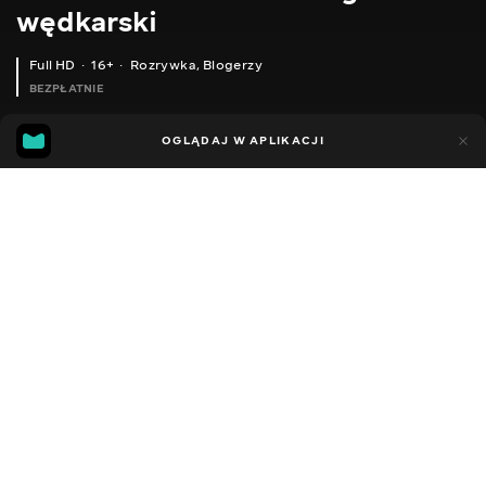
wędkarski
Full HD
16+
Rozrywka
,
Blogerzy
BEZPŁATNIE
21
5
OGLĄDAJ W APLIKACJI
Dodano do ulubionych
UDOSTĘPNIJ
Sezon 2
Facebook
Kopiuj link
СЕРІЯ 177
СЕРІЯ 176
2014 - 2022
,
Ukraina
Rozrywka
,
Blogerzy
DŹWIĘK