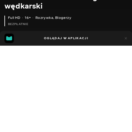
wędkarski
Full HD
16+
Rozrywka
,
Blogerzy
BEZPŁATNIE
21
5
OGLĄDAJ W APLIKACJI
Dodano do ulubionych
UDOSTĘPNIJ
Sezon 2
Facebook
Kopiuj link
СЕРІЯ 169
СЕРІЯ 168
2014 - 2022
,
Ukraina
Rozrywka
,
Blogerzy
DŹWIĘK