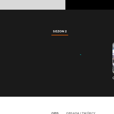
SEZON 2
OPIS
OBSADA I TWÓRCY