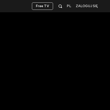
Free TV
PL
ZALOGUJ SIĘ