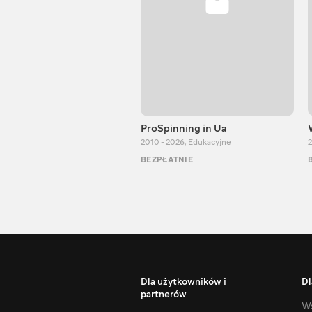
ProSpinning in Ua
2010 - 2026
,
Edukacyjne
2
BEZPŁATNIE
Dla użytkowników i
Dl
partnerów
Ws