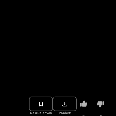
Do ulubionych
Pobierz
21
5