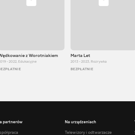
Wędkowanie z Worotniakiem
Marta Let
019 - 2022
,
Edukacyjne
2013 - 2023
,
Rozrywka
BEZPŁATNIE
BEZPŁATNIE
a partnerów
Na urządzeniach
półpraca
Telewizory i odtwarzacze