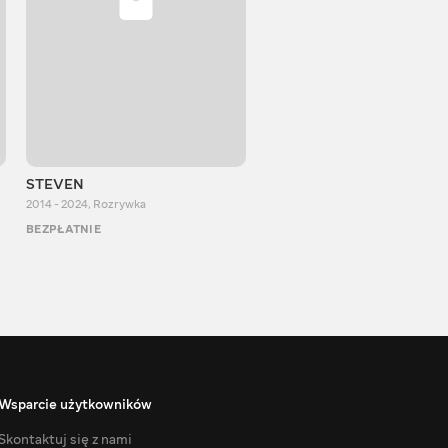
STEVEN
Aurum Reaction
2014 - 2024
,
Rozrywka
2018 - 2022
,
Rozrywka
BEZPŁATNIE
BEZPŁATNIE
Wsparcie użytkowników
Skontaktuj się z nami