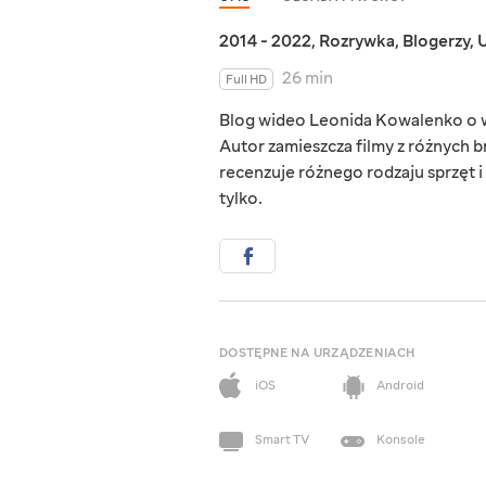
2014 - 2022
,
Rozrywka
,
Blogerzy
,
U
26 min
Full HD
Blog wideo Leonida Kowalenko o wę
Autor zamieszcza filmy z różnych 
recenzuje różnego rodzaju sprzęt 
tylko.
DOSTĘPNE NA URZĄDZENIACH
iOS
Android
Smart TV
Konsole