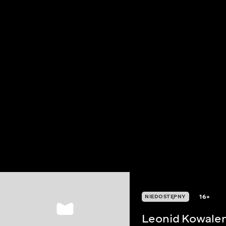
16+
NIEDOSTĘPNY
Leonid Kowalen