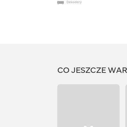
Dekodery
CO JESZCZE WA