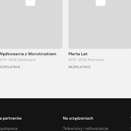
Wędkowanie z Worotniakiem
Marta Let
019 - 2022
,
Edukacyjne
2013 - 2023
,
Rozrywka
BEZPŁATNIE
BEZPŁATNIE
a partnerów
Na urządzeniach
półpraca
Telewizory i odtwarzacze