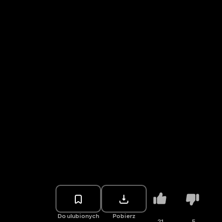
Do ulubionych
Pobierz
21
5