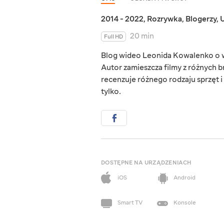
2014 - 2022
,
Rozrywka
,
Blogerzy
,
U
20 min
Full HD
Blog wideo Leonida Kowalenko o wę
Autor zamieszcza filmy z różnych 
recenzuje różnego rodzaju sprzęt 
tylko.
DOSTĘPNE NA URZĄDZENIACH
iOS
Android
Smart TV
Konsole