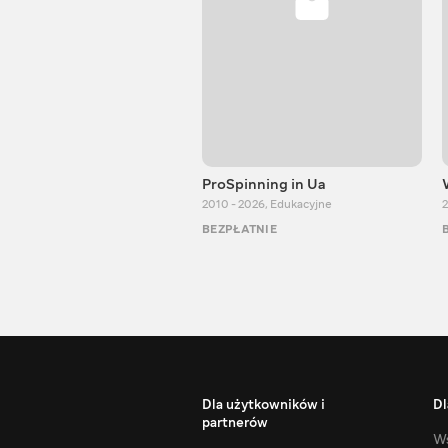
ProSpinning in Ua
2010 - 2026
,
Edukacyjne
2
BEZPŁATNIE
Dla użytkowników i
Dl
partnerów
Ws