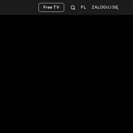
Free TV
PL
ZALOGUJ SIĘ