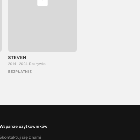
STEVEN
Aurum Reaction
2014 - 2024
,
Rozrywka
2018 - 2022
,
Rozrywka
BEZPŁATNIE
BEZPŁATNIE
Wsparcie użytkowników
Skontaktuj się z nami