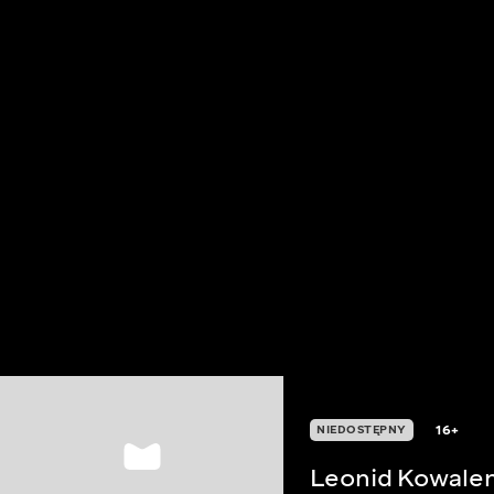
16+
NIEDOSTĘPNY
Leonid Kowalen