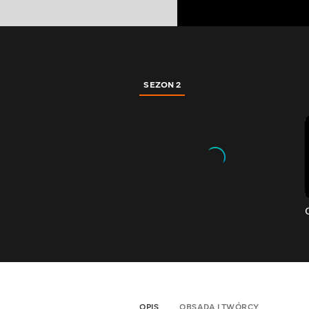
SEZON 2
OPIS
OBSADA I TWÓRCY