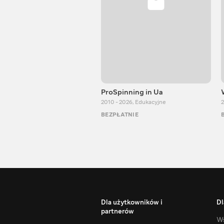
ProSpinning in Ua
2010 - 2026
,
Edukacyjne
2
BEZPŁATNIE
Dla użytkowników i
Dl
partnerów
Ws