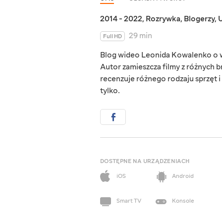
2014 - 2022
,
Rozrywka
,
Blogerzy
,
U
29 min
Full HD
Blog wideo Leonida Kowalenko o wę
Autor zamieszcza filmy z różnych 
recenzuje różnego rodzaju sprzęt 
tylko.
DOSTĘPNE NA URZĄDZENIACH
iOS
Android
Smart TV
Konsole