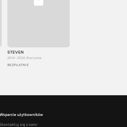
STEVEN
Aurum Reaction
2014 - 2024
,
Rozrywka
2018 - 2022
,
Rozrywka
BEZPŁATNIE
BEZPŁATNIE
Wsparcie użytkowników
Skontaktuj się z nami