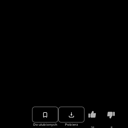
Do ulubionych
Pobierz
21
5