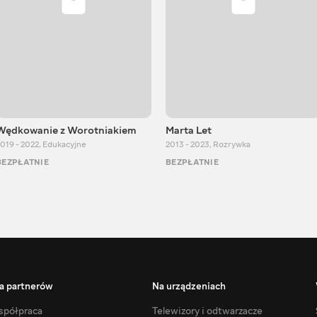
Wędkowanie z Worotniakiem
Marta Let
019 - 2022
,
Edukacyjne
2013 - 2023
,
Rozrywka
BEZPŁATNIE
BEZPŁATNIE
a partnerów
Na urządzeniach
półpraca
Telewizory i odtwarzacze