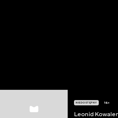
16+
NIEDOSTĘPNY
Leonid Kowalen