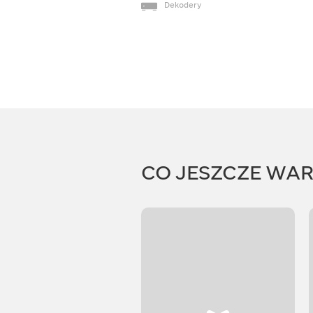
Dekodery
CO JESZCZE WA