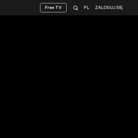
Free TV
PL
ZALOGUJ SIĘ