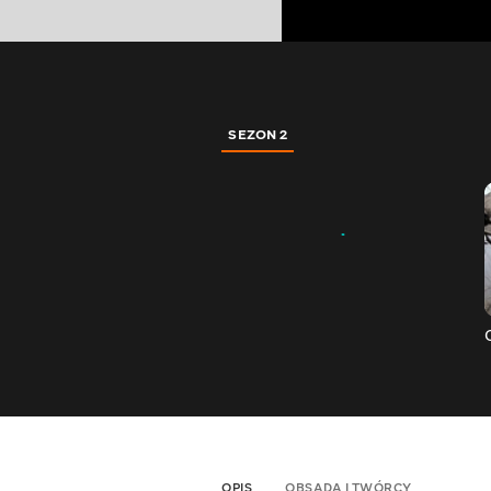
SEZON 2
OPIS
OBSADA I TWÓRCY