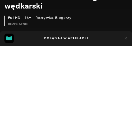
wędkarski
Full HD
16+
Rozrywka
,
Blogerzy
BEZPŁATNIE
21
5
OGLĄDAJ W APLIKACJI
Dodano do ulubionych
UDOSTĘPNIJ
Sezon 2
Facebook
Kopiuj link
СЕРІЯ 140
СЕРІЯ 139
2014 - 2022
,
Ukraina
Rozrywka
,
Blogerzy
DŹWIĘK