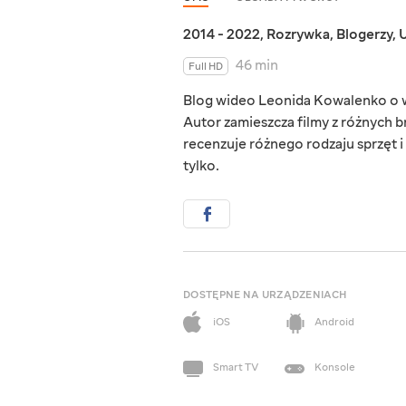
2014 - 2022
,
Rozrywka
,
Blogerzy
,
U
46 min
Full HD
Blog wideo Leonida Kowalenko o wę
Autor zamieszcza filmy z różnych 
recenzuje różnego rodzaju sprzęt 
tylko.
DOSTĘPNE NA URZĄDZENIACH
iOS
Android
Smart TV
Konsole