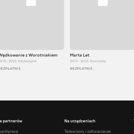
Wędkowanie z Worotniakiem
Marta Let
019 - 2022
,
Edukacyjne
2013 - 2023
,
Rozrywka
BEZPŁATNIE
BEZPŁATNIE
a partnerów
Na urządzeniach
półpraca
Telewizory i odtwarzacze