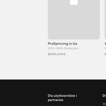
ProSpinning in Ua
2010 - 2026
,
Edukacyjne
2
BEZPŁATNIE
Dla użytkowników i
Dl
partnerów
Ws