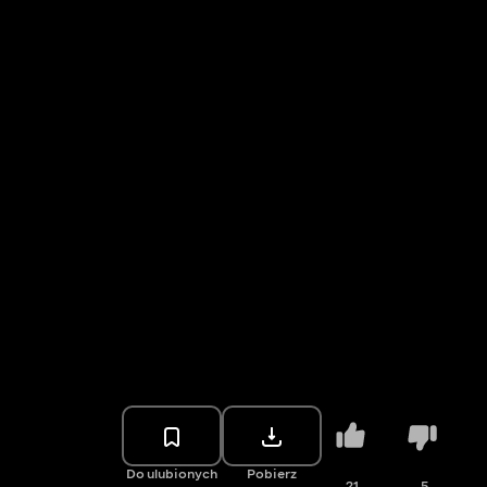
Do ulubionych
Pobierz
21
5