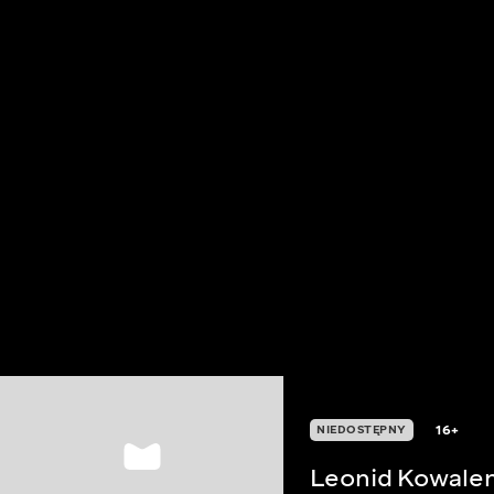
16+
NIEDOSTĘPNY
Leonid Kowalen