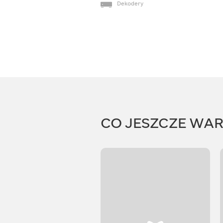
Dekodery
CO JESZCZE WA