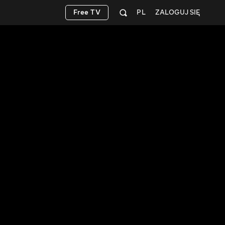
Free TV
PL
ZALOGUJ SIĘ