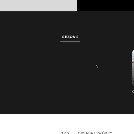
SEZON 2
OPIS
OBSADA I TWÓRCY