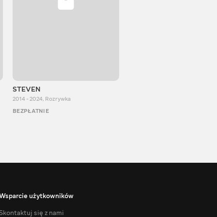
STEVEN
Aurum Reaction
2014 - 2024
,
Rozrywka
2018 - 2022
,
Rozrywka
BEZPŁATNIE
BEZPŁATNIE
Wsparcie użytkowników
Skontaktuj się z nami