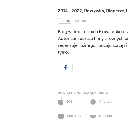
2014 - 2022
,
Rozrywka
,
Blogerzy
,
U
32 min
Full HD
Blog wideo Leonida Kowalenko o wę
Autor zamieszcza filmy z różnych 
recenzuje różnego rodzaju sprzęt 
tylko.
DOSTĘPNE NA URZĄDZENIACH
iOS
Android
Smart TV
Konsole