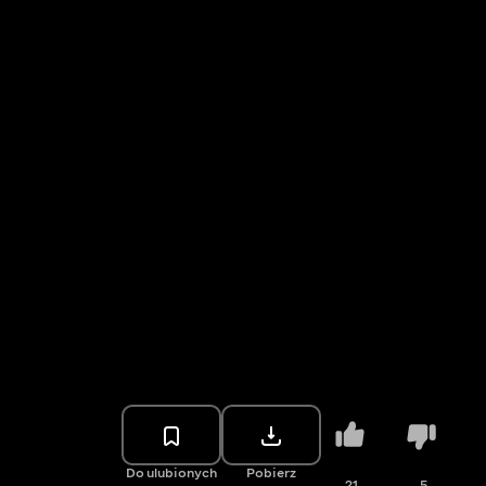
Do ulubionych
Pobierz
21
5