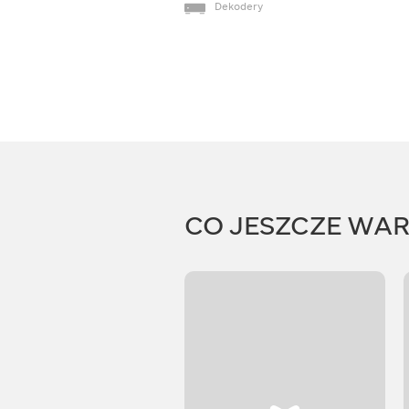
Dekodery
CO JESZCZE WA