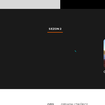
SEZON 2
OPIS
OBSADA I TWÓRCY