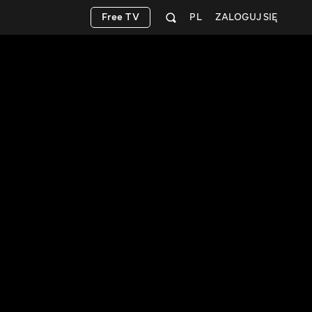
Free TV
PL
ZALOGUJ SIĘ