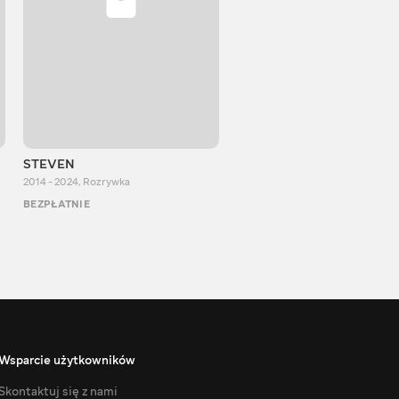
STEVEN
Aurum Reaction
2014 - 2024
,
Rozrywka
2018 - 2022
,
Rozrywka
BEZPŁATNIE
BEZPŁATNIE
Wsparcie użytkowników
Skontaktuj się z nami