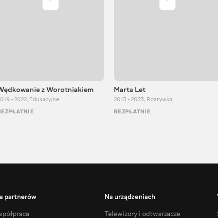
Wędkowanie z Worotniakiem
Marta Let
019 - 2022
,
Edukacyjne
2013 - 2023
,
Rozrywka
BEZPŁATNIE
BEZPŁATNIE
a partnerów
Na urządzeniach
półpraca
Telewizory i odtwarzacze