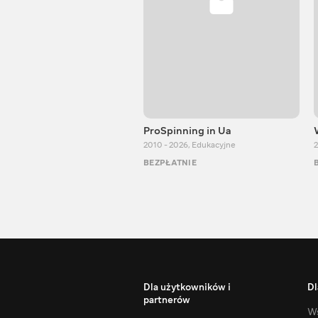
ProSpinning in Ua
2010 - 2026
,
Edukacyjne
2
BEZPŁATNIE
Dla użytkowników i
Dl
partnerów
Ws