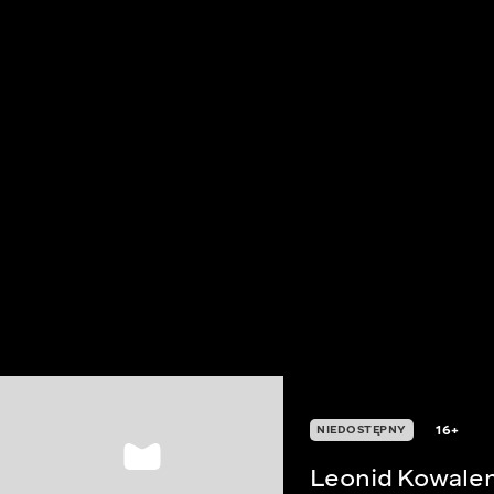
16+
NIEDOSTĘPNY
Leonid Kowalen