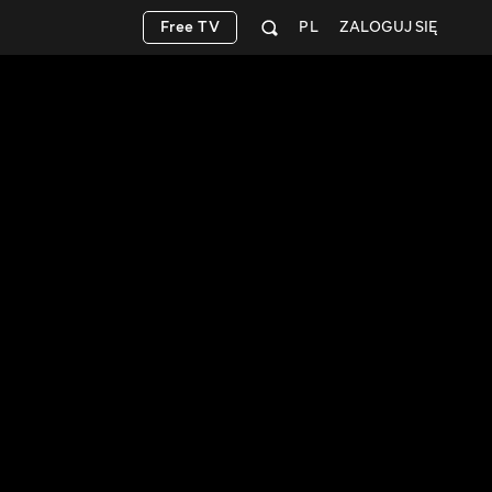
Free TV
PL
ZALOGUJ SIĘ