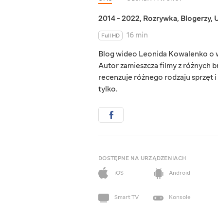
2014 - 2022
,
Rozrywka
,
Blogerzy
,
U
16 min
Full HD
Blog wideo Leonida Kowalenko o wę
Autor zamieszcza filmy z różnych 
recenzuje różnego rodzaju sprzęt 
tylko.
DOSTĘPNE NA URZĄDZENIACH
iOS
Android
Smart TV
Konsole