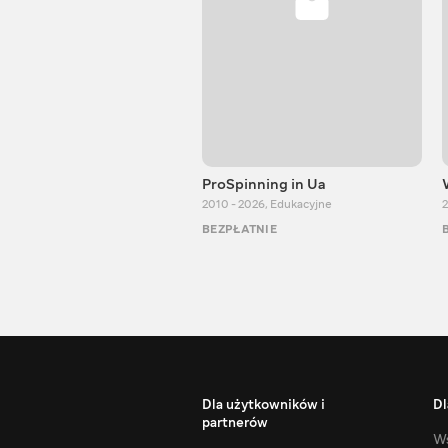
ProSpinning in Ua
2010 - 2026
,
Edukacyjne
2
BEZPŁATNIE
Dla użytkowników i
Dl
partnerów
Ws