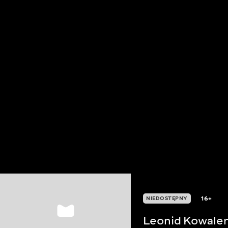
16+
NIEDOSTĘPNY
Leonid Kowalen