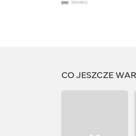
Dekodery
CO JESZCZE WA