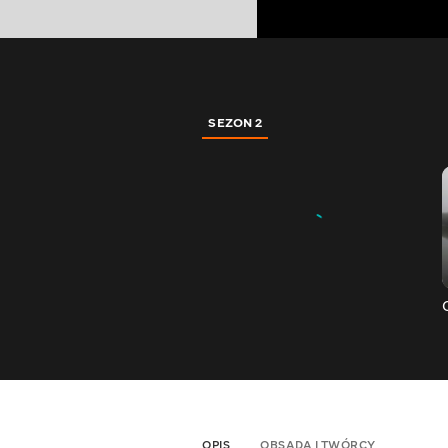
SEZON 2
OPIS
OBSADA I TWÓRCY