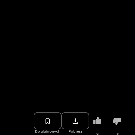
Do ulubionych
Pobierz
21
5