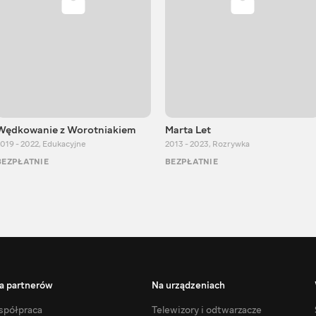
Wędkowanie z Worotniakiem
Marta Let
019 - 2022
,
Edukacyjne
2013 - 2023
,
Rozrywka
BEZPŁATNIE
BEZPŁATNIE
a partnerów
Na urządzeniach
półpraca
Telewizory i odtwarzacze