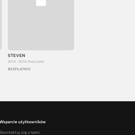
STEVEN
Aurum Reaction
2014 - 2024
,
Rozrywka
2018 - 2022
,
Rozrywka
BEZPŁATNIE
BEZPŁATNIE
Wsparcie użytkowników
Skontaktuj się z nami