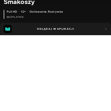
Smakoszy
Full HD
12+
Gotowanie
,
Rozrywka
BEZPŁATNIE
28
3
OGLĄDAJ W APLIKACJI
Dodano do ulubionych
UDOSTĘPNIJ
Sezon 1
Facebook
Kopiuj link
ТУШЕНИЙ КРОЛИК. ПАПРИКАШ ☆ РЕЦЕПТ ВІД ОЛЕГА БАЖЕНОВА #67 [FOODIES.ACADEMY]
НАЙСМАЧНІША КАЧИНА ГРУДКА З ФІСТАШКОВИМ СОУСОМ ☆ РЕЦЕПТ ВІД ОЛЕГА БАЖЕНОВА #66 [FOODIES.ACADEMY]
2018 - 2022
,
Ukraina
Gotowanie
,
Rozrywka
,
Blogerzy
DŹWIĘK
Rosyjski