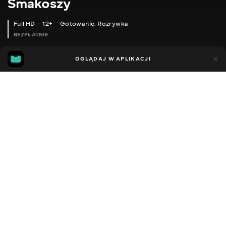
Smakoszy
Full HD
12+
Gotowanie
,
Rozrywka
BEZPŁATNIE
28
3
OGLĄDAJ W APLIKACJI
Dodano do ulubionych
UDOSTĘPNIJ
Sezon 1
Facebook
Kopiuj link
ЯК ПРИГОТУВАТИ УКРАЇНСЬКИЙ БОРЩ? РЕЦЕПТ ВІД ОЛЕГА БАЖЕНОВА #25 [FOODIES.ACADEMY]
ЯК ГОТУВАТИ СМАЖЕНІ СПРІНГ РОЛИ? РЕЦЕПТ ВІД ОЛЕГА БАЖЕНОВА #24 [FOODIES.ACADEMY]
2018 - 2022
,
Ukraina
Gotowanie
,
Rozrywka
,
Blogerzy
DŹWIĘK
Rosyjski