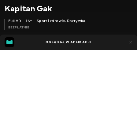
Kapitan Gak
Full HD
16+
Sport i zdrowie
,
Rozrywka
BEZPŁATNIE
37
12
OGLĄDAJ W APLIKACJI
Dodano do ulubionych
UDOSTĘPNIJ
Sezon 1
Facebook
Kopiuj link
21 КГ КОРОПУ ЗДАЮ ТОЧКУ
В'ЄТНАМСЬКА ЗІРОЧКА ПОРИТЬ КОРОПА
2013 - 2025
,
Ukraina
Sport i zdrowie
,
Rozrywka
,
Blogerzy