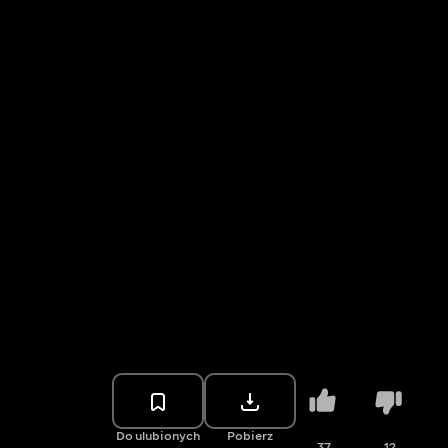
Do ulubionych
Pobierz
37
12