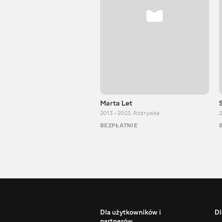
Marta Let
2013 - 2023
,
Rozrywka
2
BEZPŁATNIE
Dla użytkowników i
Dl
partnerów