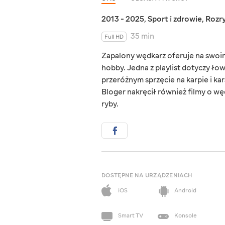
2013 - 2025
,
Sport i zdrowie
,
Rozr
35 min
Full HD
Zapalony wędkarz oferuje na swoi
hobby. Jedna z playlist dotyczy ło
przeróżnym sprzęcie na karpie i kar
Bloger nakręcił również filmy o 
ryby.
DOSTĘPNE NA URZĄDZENIACH
iOS
Android
Smart TV
Konsole