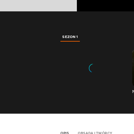
SEZON 1
OPIS
OBSADA I TWÓRCY