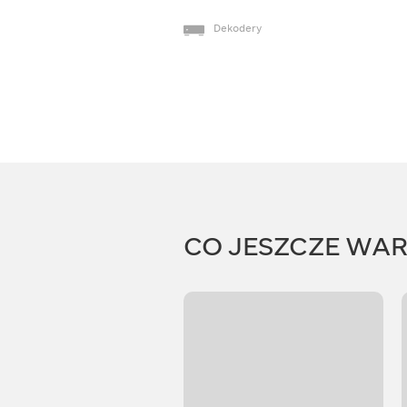
Dekodery
CO JESZCZE WA