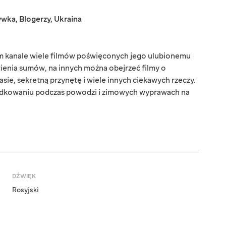
ywka
,
Blogerzy
,
Ukraina
m kanale wiele filmów poświęconych jego ulubionemu
wienia sumów, na innych można obejrzeć filmy o
asie, sekretną przynętę i wiele innych ciekawych rzeczy.
wędkowaniu podczas powodzi i zimowych wyprawach na
DŹWIĘK
Rosyjski