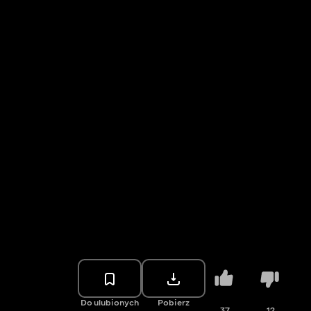
Do ulubionych
Pobierz
37
12