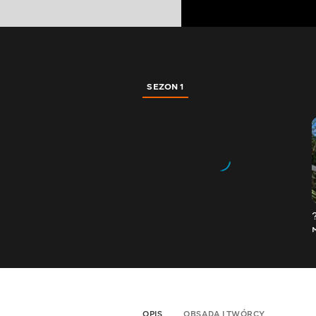
SEZON 1
OPIS
OBSADA I TWÓRCY