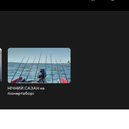
НІЧНИЙ САЗАН на
За диким коропом на ДНО
піонертаборі