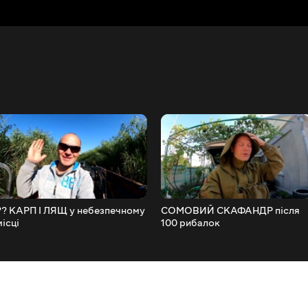
?? КАРП І ЛЯЩ у небезпечному
СОМОВИЙ СКАФАНДР після
місці
100 рибалок