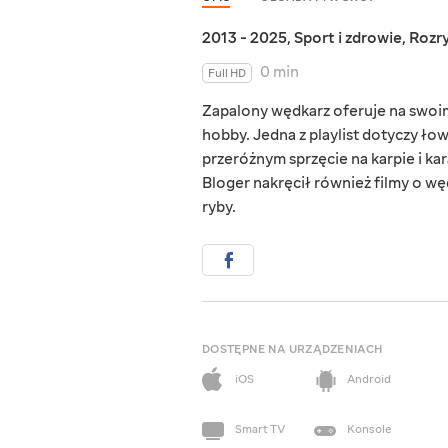
2013 - 2025
,
Sport i zdrowie
,
Rozr
0 min
Full HD
Zapalony wędkarz oferuje na swoi
hobby. Jedna z playlist dotyczy ło
przeróżnym sprzęcie na karpie i kar
Bloger nakręcił również filmy o 
ryby.
DOSTĘPNE NA URZĄDZENIACH
iOS
Android
Smart TV
Konsole