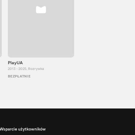
PlayUA
Anastazja Dmitruk
2013 - 2025
,
Rozrywka
2014 - 2022
,
Rozrywka
BEZPŁATNIE
BEZPŁATNIE
Wsparcie użytkowników