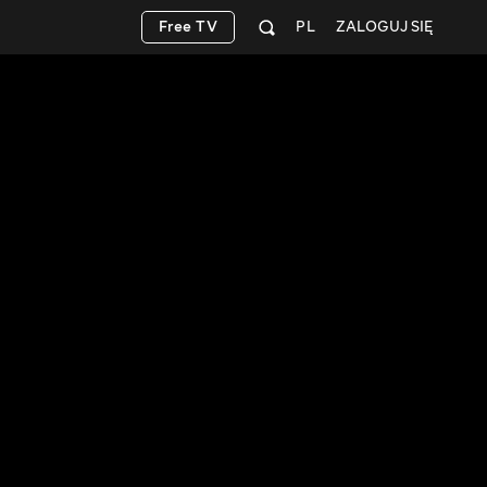
Free TV
PL
ZALOGUJ SIĘ