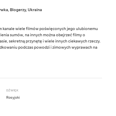
ywka
,
Blogerzy
,
Ukraina
m kanale wiele filmów poświęconych jego ulubionemu
wienia sumów, na innych można obejrzeć filmy o
asie, sekretną przynętę i wiele innych ciekawych rzeczy.
wędkowaniu podczas powodzi i zimowych wyprawach na
DŹWIĘK
Rosyjski