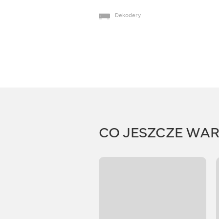
Dekodery
CO JESZCZE WA