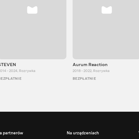
STEVEN
Aurum Reaction
014 - 2024
,
Rozrywka
2018 - 2022
,
Rozrywka
BEZPŁATNIE
BEZPŁATNIE
a partnerów
Na urządzeniach