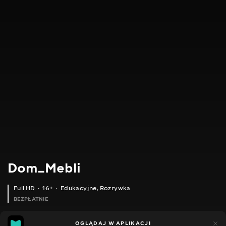
Dom_Mebli
Full HD
16+
Edukacyjne
,
Rozrywka
BEZPŁATNIE
13
11
OGLĄDAJ W APLIKACJI