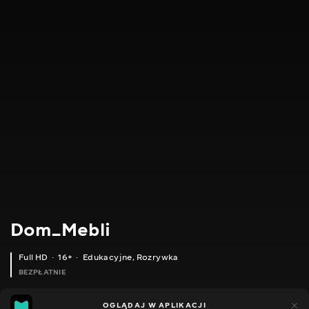
Dom_Mebli
Full HD
16+
Edukacyjne
,
Rozrywka
BEZPŁATNIE
13
11
OGLĄDAJ W APLIKACJI