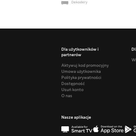
Dekodery
Dla użytkowników i
Dl
partnerów
Ws
Aktywuj kod promocyjny
Umowa użytkownika
Polityka prywatności
Dostępność
Usuń konto
O nas
Nasze aplikacje