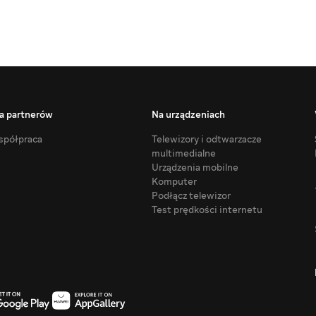
a partnerów
Na urządzeniach
półpraca
Telewizory i odtwarzacze
multimedialne
Urządzenia mobilne
Komputer
Podłącz telewizor
Test prędkości internetu