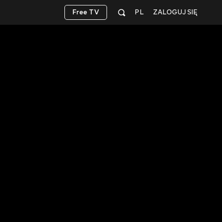
Free TV
PL
ZALOGUJ SIĘ