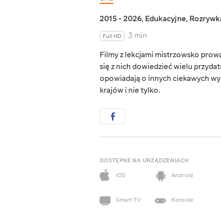
2015 - 2026
,
Edukacyjne
,
Rozrywk
3 min
Full HD
Filmy z lekcjami mistrzowsko prow
się z nich dowiedzieć wielu przyda
opowiadają o innych ciekawych wyd
krajów i nie tylko.
DOSTĘPNE NA URZĄDZENIACH
iOS
Android
Smart TV
Konsole