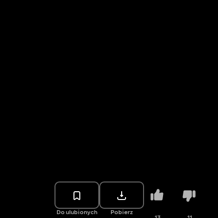
Do ulubionych
Pobierz
13
11