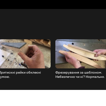
Притискні рейки обклеєні
Фрезерування за шаблоном.
гумою.
Небезпечно чи ні? Нормально.