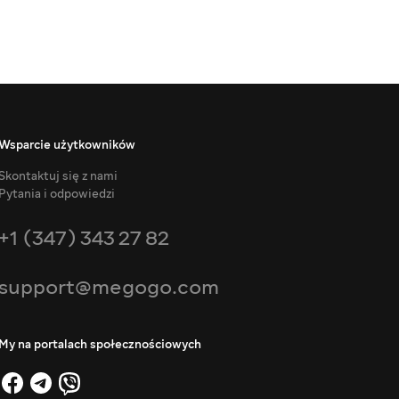
Wsparcie użytkowników
Skontaktuj się z nami
Pytania i odpowiedzi
+1 (347) 343 27 82
support@megogo.com
My na portalach społecznościowych