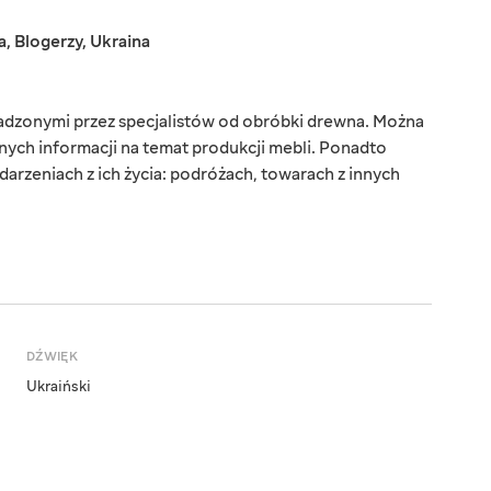
a
,
Blogerzy
,
Ukraina
adzonymi przez specjalistów od obróbki drewna. Można
tnych informacji na temat produkcji mebli. Ponadto
arzeniach z ich życia: podróżach, towarach z innych
DŹWIĘK
Ukraiński