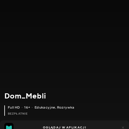
Dom_Mebli
Full HD
16+
Edukacyjne
,
Rozrywka
BEZPŁATNIE
13
11
OGLĄDAJ W APLIKACJI