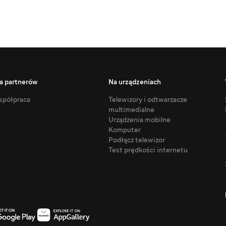
a partnerów
Na urządzeniach
półpraca
Telewizory i odtwarzacze
multimedialne
Urządzenia mobilne
Komputer
Podłącz telewizor
Test prędkości internetu