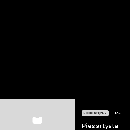
16+
NIEDOSTĘPNY
Pies artysta