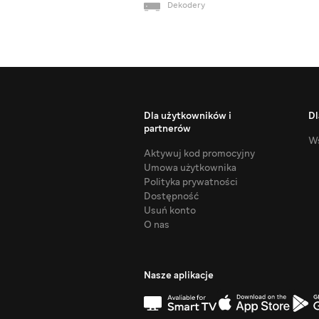
Dekodery
Dla użytkowników i
Dl
partnerów
Ws
Aktywuj kod promocyjny
Umowa użytkownika
Polityka prywatności
Dostępność
Usuń konto
O nas
Nasze aplikacje