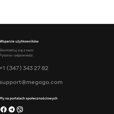
Wsparcie użytkowników
Skontaktuj się z nami
Pytania i odpowiedzi
+1 (347) 343 27 82
support@megogo.com
My na portalach społecznościowych