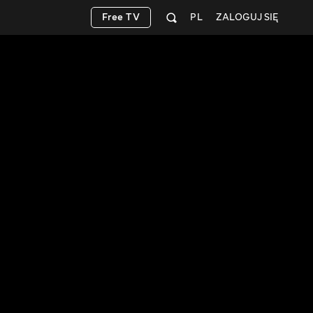
Free TV
PL
ZALOGUJ SIĘ