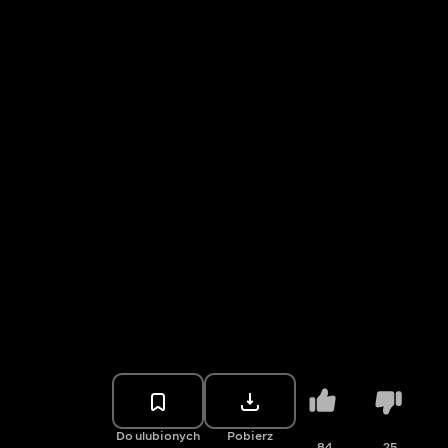
Do ulubionych
Pobierz
84
25