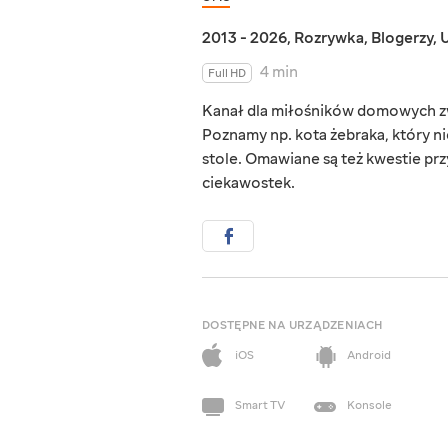
2013 - 2026
,
Rozrywka
,
Blogerzy
,
U
4 min
Full HD
Kanał dla miłośników domowych zwi
Poznamy np. kota żebraka, który nie
stole. Omawiane są też kwestie przy
ciekawostek.
DOSTĘPNE NA URZĄDZENIACH
iOS
Android
Smart TV
Konsole