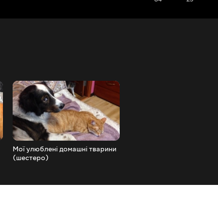
Мої улюблені домашні тварини
Велике свято й одна добр
(шестеро)
справа