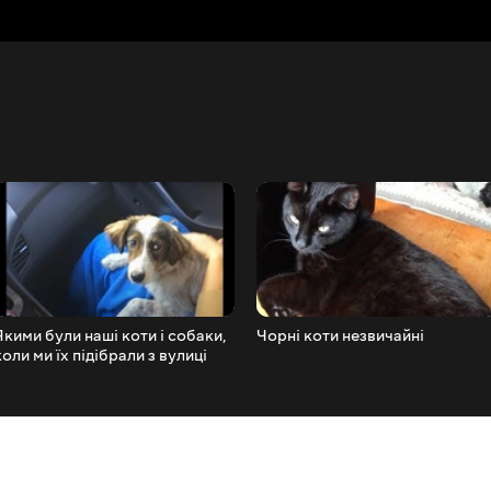
Якими були наші коти і собаки,
Чорні коти незвичайні
коли ми їх підібрали з вулиці