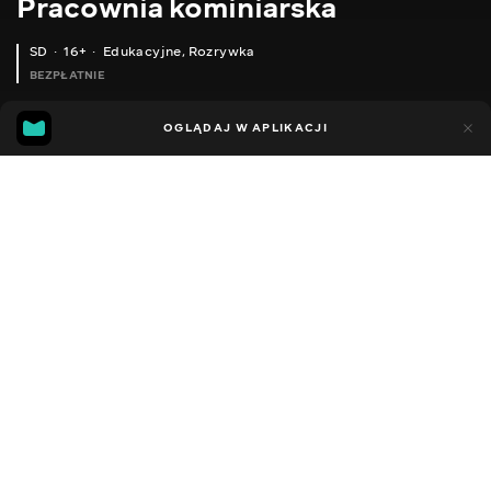
Pracownia kominiarska
SD
16+
Edukacyjne
,
Rozrywka
BEZPŁATNIE
16
8
OGLĄDAJ W APLIKACJI
Dodano do ulubionych
UDOSTĘPNIJ
Sezon 1
Facebook
Kopiuj link
ПОВІТРОВОДИ ДЛЯ ПОВІТРЯНОГО ОПАЛЕННЯ ВІД КАМІНА З АЛЮЦИНКУ ALZN
ДИМОХІД ДЛЯ КАМІНА З ТРУБОЮ - РАДІАТОРОМ. AISI304
2011 - 2022
,
Ukraina
Edukacyjne
,
Rozrywka
,
Blogerzy
DŹWIĘK
Rosyjski