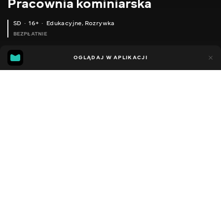
Pracownia kominiarska
SD
16+
Edukacyjne
,
Rozrywka
BEZPŁATNIE
16
8
OGLĄDAJ W APLIKACJI
Dodano do ulubionych
UDOSTĘPNIJ
Sezon 1
Facebook
Kopiuj link
ДИМАР ДЛЯ ПАРОВОЇ ПЕЧІ VOHRINGER КЛАСИКА.
ВЕРХНІЙ КОНУС ДИМОХОДУ 120/220 ММ.НЕРЖ/НЕРЖ AISI 304.
2011 - 2022
,
Ukraina
Edukacyjne
,
Rozrywka
,
Blogerzy
DŹWIĘK
Rosyjski